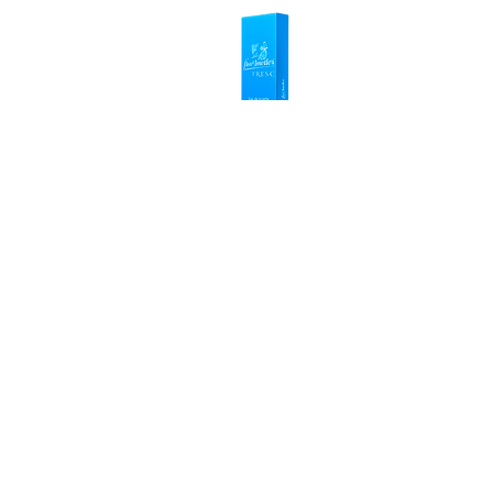
Frisch von Flor d'
ametler
50 ml und 7,5 ml Durchstechflasche
Der
jüngste
Duft von Flor d'Ametler
,inspiriert
von der Frische von
morgens auf den Feldern
von Mandelbäumen und im Duft von Tau
in
seinen Blüten abgelegt.
Mehr Info
VERKAUFSSTELLEN
Verkaufsstelle finden
KONTAKT