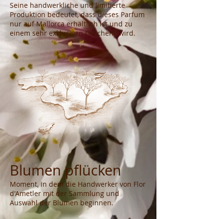
Seine handwerkliche und limitierte
Produktion bedeutet, dass dieses Parfum
nur auf Mallorca erhältlich ist und zu
einem sehr exklusiven Geschenk wird.
Blumen pflücken
Moment, in dem die Handwerker von Flor
d'Ametler mit der Sammlung und
Auswahl der Blumen beginnen.