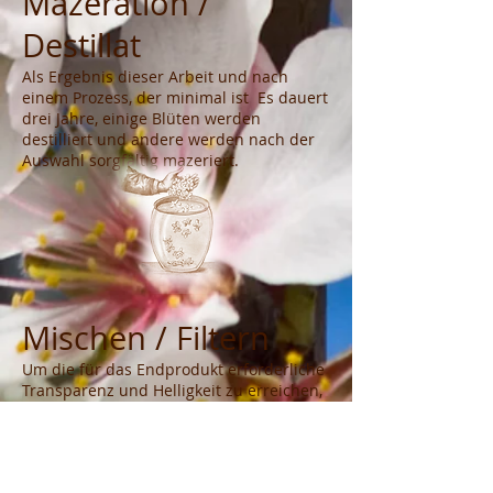
Mazeration /
Destillat
Als Ergebnis dieser Arbeit und nach
einem Prozess, der minimal ist Es dauert
drei Jahre, einige Blüten werden
destilliert und andere werden nach der
Auswahl sorgfältig mazeriert.
Mischen / Filtern
Um die für das Endprodukt erforderliche
Transparenz und Helligkeit zu erreichen,
wird die resultierende Mischung einem
Filter- und Qualitätskontrolleprozess
unterzogen. Sobald das Parfüm
kristallklar ist, wird es in die Flasche