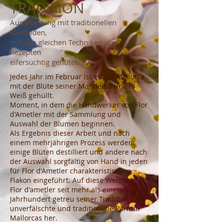
TRADITION
Ausarbeitung mit traditionellen
Methoden,
mit den gleichen Techniken und
Rezepten
eifersüchtig gehütet.
Jedes Jahr im Februar ist es auf Mallorca
mit der Blüte seiner Mandelbäume in
Weiß gehüllt.
Moment, in dem die Handwerker von Flor
d'Ametler mit der Sammlung und
Auswahl der Blumen beginnen.
Als Ergebnis dieser Arbeit und nach
einem mehrjährigen Prozess werden
einige Blüten destilliert und andere nach
der Auswahl sorgfältig von Hand in jeden
für Flor d'Ametler charakteristischen
Flakon eingeführt. Auf diese Weise stellt
Flor d'ametler seit mehr als einem halben
Jahrhundert getreu seiner Tradition das
unverfälschte und traditionelle Parfum
Mallorcas her.